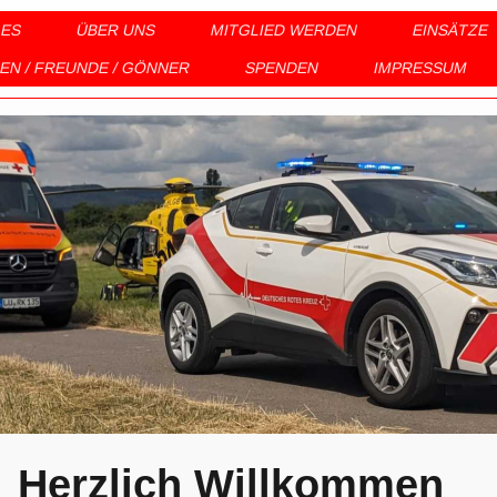
LES
ÜBER UNS
MITGLIED WERDEN
EINSÄTZE
N / FREUNDE / GÖNNER
SPENDEN
IMPRESSUM
ach mit...!
 Rotes K
lich Willk