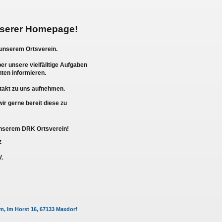
nserer Homepage!
 unserem Ortsverein.
er unsere vielfälltige Aufgaben
hten informieren.
takt zu uns aufnehmen.
wir gerne bereit diese zu
 unserem DRK Ortsverein!
z
.
, Im Horst 16, 67133 Maxdorf