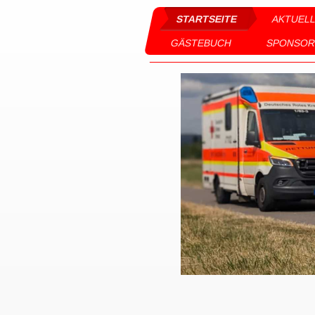
STARTSEITE
AKTUEL
GÄSTEBUCH
SPONSORE
Komm, m
...
Herz