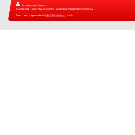
Druckversion
|
Sitemap
© Deutsches Rotes Kreuz Ortsverein Fußgönheim Maxdorf Birkenheide e.V.
Diese Homepage wurde mit
IONOS MyWebsite
erstellt.