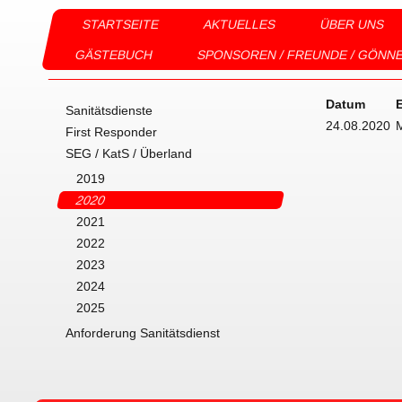
STARTSEITE
AKTUELLES
ÜBER UNS
GÄSTEBUCH
SPONSOREN / FREUNDE / GÖNN
Komm, mach mi
Datum
E
Sanitätsdienste
24.08.2020
First Responder
... Ro
SEG / KatS / Überland
2019
2020
2021
2022
2023
2024
2025
Anforderung Sanitätsdienst