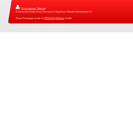
Druckversion
|
Sitemap
© Deutsches Rotes Kreuz Ortsverein Fußgönheim Maxdorf Birkenheide e.V.
Diese Homepage wurde mit
IONOS MyWebsite
erstellt.